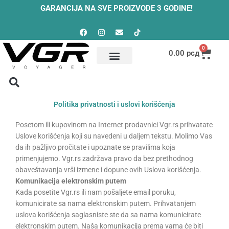
Skip
GARANCIJA NA SVE PROIZVODE 3 GODINE!
to
Facebook
Instagram
Envelope
content
0
Cart
0.00
рсд
Politika privatnosti i uslovi
korišćenja
Politika privatnosti i uslovi korišćenja
Posetom ili kupovinom na Internet prodavnici Vgr.rs prihvatate
Uslove korišćenja koji su navedeni u daljem tekstu. Molimo Vas
da ih pažljivo pročitate i upoznate se pravilima koja
primenjujemo. Vgr.rs zadržava pravo da bez prethodnog
obaveštavanja vrši izmene i dopune ovih Uslova korišćenja.
Komunikacija elektronskim putem
Kada posetite Vgr.rs ili nam pošaljete email poruku,
komunicirate sa nama elektronskim putem. Prihvatanjem
uslova korišćenja saglasniste ste da sa nama komunicirate
elektronskim putem. Naša komunikacija prema vama će biti