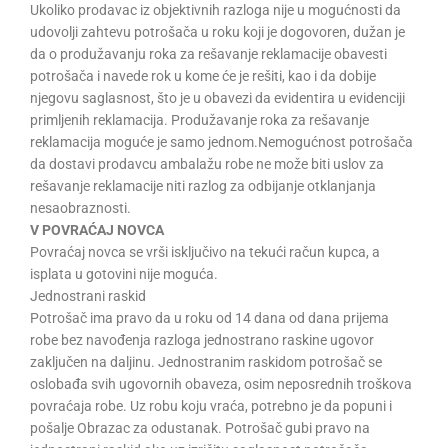
Ukoliko prodavac iz objektivnih razloga nije u mogućnosti da
udovolji zahtevu potrošača u roku koji je dogovoren, dužan je
da o produžavanju roka za rešavanje reklamacije obavesti
potrošača i navede rok u kome će je rešiti, kao i da dobije
njegovu saglasnost, što je u obavezi da evidentira u evidenciji
primljenih reklamacija. Produžavanje roka za rešavanje
reklamacija moguće je samo jednom.Nemogućnost potrošača
da dostavi prodavcu ambalažu robe ne može biti uslov za
rešavanje reklamacije niti razlog za odbijanje otklanjanja
nesaobraznosti.
V POVRAĆAJ NOVCA
Povraćaj novca se vrši isključivo na tekući račun kupca, a
isplata u gotovini nije moguća.
Jednostrani raskid
Potrošač ima pravo da u roku od 14 dana od dana prijema
robe bez navođenja razloga jednostrano raskine ugovor
zaključen na daljinu. Jednostranim raskidom potrošač se
oslobađa svih ugovornih obaveza, osim neposrednih troškova
povraćaja robe. Uz robu koju vraća, potrebno je da popuni i
pošalje Obrazac za odustanak. Potrošač gubi pravo na