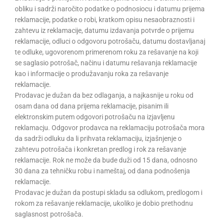
obliku i sadrži naročito podatke o podnosiocu i datumu prijema
reklamacije, podatke o robi, kratkom opisu nesaobraznosti i
zahtevu iz reklamacije, datumu izdavanja potvrde o prijemu
reklamacije, odluci o odgovoru potrošaču, datumu dostavljanaj
te odluke, ugovorenom primerenom roku za rešavanje na koji
se saglasio potrošač, načinu i datumu rešavanja reklamacije
kao i informacije o produžavanju roka za rešavanje
reklamacije.
Prodavac je dužan da bez odlaganja, a najkasnije u roku od
osam dana od dana prijema reklamacije, pisanim ili
elektronskim putem odgovori potrošaču na izjavljenu
reklamacju. Odgovor prodavca na reklamaciju potrošača mora
da sadrži odluku da li prihvata reklamaciju, izjašnjenje o
zahtevu potrošača i konkretan predlog i rok za rešavanje
reklamacije. Rok ne može da bude duži od 15 dana, odnosno
30 dana za tehničku robu i nameštaj, od dana podnošenja
reklamacije.
Prodavac je dužan da postupi skladu sa odlukom, predlogom i
rokom za rešavanje reklamacije, ukoliko je dobio prethodnu
saglasnost potrošača.