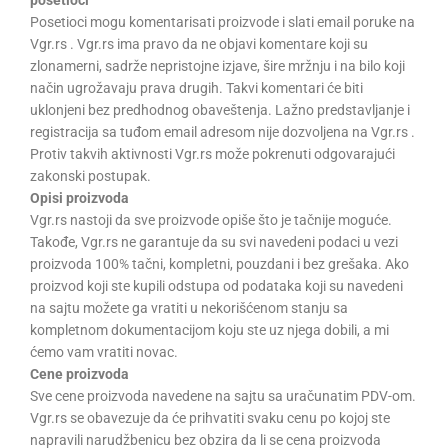
posetioci
Posetioci mogu komentarisati proizvode i slati email poruke na
Vgr.rs . Vgr.rs ima pravo da ne objavi komentare koji su
zlonamerni, sadrže nepristojne izjave, šire mržnju i na bilo koji
način ugrožavaju prava drugih. Takvi komentari će biti
uklonjeni bez predhodnog obaveštenja. Lažno predstavljanje i
registracija sa tuđom email adresom nije dozvoljena na Vgr.rs .
Protiv takvih aktivnosti Vgr.rs može pokrenuti odgovarajući
zakonski postupak.
Opisi proizvoda
Vgr.rs nastoji da sve proizvode opiše što je tačnije moguće.
Takođe, Vgr.rs ne garantuje da su svi navedeni podaci u vezi
proizvoda 100% tačni, kompletni, pouzdani i bez grešaka. Ako
proizvod koji ste kupili odstupa od podataka koji su navedeni
na sajtu možete ga vratiti u nekorišćenom stanju sa
kompletnom dokumentacijom koju ste uz njega dobili, a mi
ćemo vam vratiti novac.
Cene proizvoda
Sve cene proizvoda navedene na sajtu sa uračunatim PDV-om.
Vgr.rs se obavezuje da će prihvatiti svaku cenu po kojoj ste
napravili narudžbenicu bez obzira da li se cena proizvoda