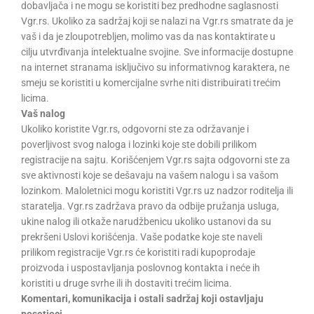
dobavljača i ne mogu se koristiti bez predhodne saglasnosti
Vgr.rs. Ukoliko za sadržaj koji se nalazi na Vgr.rs smatrate da je
vaš i da je zloupotrebljen, molimo vas da nas kontaktirate u
cilju utvrđivanja intelektualne svojine. Sve informacije dostupne
na internet stranama isključivo su informativnog karaktera, ne
smeju se koristiti u komercijalne svrhe niti distribuirati trećim
licima.
Vaš nalog
Ukoliko koristite Vgr.rs, odgovorni ste za održavanje i
poverljivost svog naloga i lozinki koje ste dobili prilikom
registracije na sajtu. Korišćenjem Vgr.rs sajta odgovorni ste za
sve aktivnosti koje se dešavaju na vašem nalogu i sa vašom
lozinkom. Maloletnici mogu koristiti Vgr.rs uz nadzor roditelja ili
staratelja. Vgr.rs zadržava pravo da odbije pružanja usluga,
ukine nalog ili otkaže narudžbenicu ukoliko ustanovi da su
prekršeni Uslovi korišćenja. Vaše podatke koje ste naveli
prilikom registracije Vgr.rs će koristiti radi kupoprodaje
proizvoda i uspostavljanja poslovnog kontakta i neće ih
koristiti u druge svrhe ili ih dostaviti trećim licima.
Komentari, komunikacija i ostali sadržaj koji ostavljaju