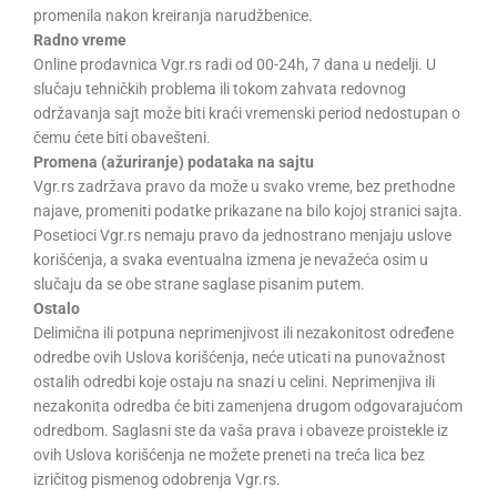
promenila nakon kreiranja narudžbenice.
Radno vreme
Online prodavnica Vgr.rs radi od 00-24h, 7 dana u nedelji. U
slučaju tehničkih problema ili tokom zahvata redovnog
održavanja sajt može biti kraći vremenski period nedostupan o
čemu ćete biti obavešteni.
Promena (ažuriranje) podataka na sajtu
Vgr.rs zadržava pravo da može u svako vreme, bez prethodne
najave, promeniti podatke prikazane na bilo kojoj stranici sajta.
Posetioci Vgr.rs nemaju pravo da jednostrano menjaju uslove
korišćenja, a svaka eventualna izmena je nevažeća osim u
slučaju da se obe strane saglase pisanim putem.
Ostalo
Delimična ili potpuna neprimenjivost ili nezakonitost određene
odredbe ovih Uslova korišćenja, neće uticati na punovažnost
ostalih odredbi koje ostaju na snazi u celini. Neprimenjiva ili
nezakonita odredba će biti zamenjena drugom odgovarajućom
odredbom. Saglasni ste da vaša prava i obaveze proistekle iz
ovih Uslova korišćenja ne možete preneti na treća lica bez
izričitog pismenog odobrenja Vgr.rs.