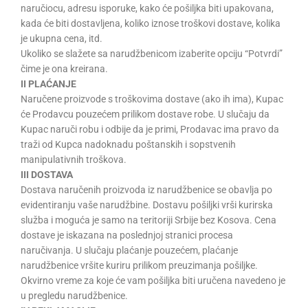
naručiocu, adresu isporuke, kako će pošiljka biti upakovana,
kada će biti dostavljena, koliko iznose troškovi dostave, kolika
je ukupna cena, itd.
Ukoliko se slažete sa narudžbenicom izaberite opciju “Potvrdi”
čime je ona kreirana.
II PLAĆANJE
Naručene proizvode s troškovima dostave (ako ih ima), Kupac
će Prodavcu pouzećem prilikom dostave robe. U slučaju da
Kupac naruči robu i odbije da je primi, Prodavac ima pravo da
traži od Kupca nadoknadu poštanskih i sopstvenih
manipulativnih troškova.
III DOSTAVA
Dostava naručenih proizvoda iz narudžbenice se obavlja po
evidentiranju vaše narudžbine. Dostavu pošiljki vrši kurirska
služba i moguća je samo na teritoriji Srbije bez Kosova. Cena
dostave je iskazana na poslednjoj stranici procesa
naručivanja. U slučaju plaćanje pouzećem, plaćanje
narudžbenice vršite kuriru prilikom preuzimanja pošiljke.
Okvirno vreme za koje će vam pošiljka biti uručena navedeno je
u pregledu narudžbenice.