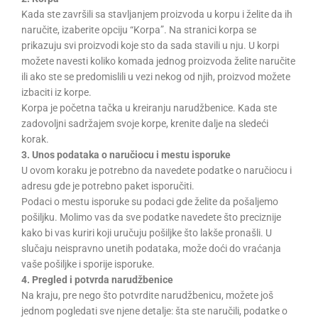
Kada ste završili sa stavljanjem proizvoda u korpu i želite da ih
naručite, izaberite opciju “Korpa”. Na stranici korpa se
prikazuju svi proizvodi koje sto da sada stavili u nju. U korpi
možete navesti koliko komada jednog proizvoda želite naručite
ili ako ste se predomislili u vezi nekog od njih, proizvod možete
izbaciti iz korpe.
Korpa je početna tačka u kreiranju narudžbenice. Kada ste
zadovoljni sadržajem svoje korpe, krenite dalje na sledeći
korak.
3. Unos podataka o naručiocu i mestu isporuke
U ovom koraku je potrebno da navedete podatke o naručiocu i
adresu gde je potrebno paket isporučiti.
Podaci o mestu isporuke su podaci gde želite da pošaljemo
pošiljku. Molimo vas da sve podatke navedete što preciznije
kako bi vas kuriri koji uručuju pošiljke što lakše pronašli. U
slučaju neispravno unetih podataka, može doći do vraćanja
vaše pošiljke i sporije isporuke.
4. Pregled i potvrda narudžbenice
Na kraju, pre nego što potvrdite narudžbenicu, možete još
jednom pogledati sve njene detalje: šta ste naručili, podatke o