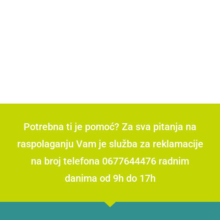
Potrebna ti je pomoć? Za sva pitanja na
raspolaganju Vam je služba za reklamacije
na broj telefona 0677644476 radnim
danima od 9h do 17h