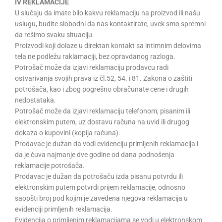
IV REKLAMACIJE
U slučaju da imate bilo kakvu reklamaciju na proizvod ili našu
uslugu, budite slobodni da nas kontaktirate, uvek smo spremni
da rešimo svaku situaciju.
Proizvodi koji dolaze u direktan kontakt sa intimnim delovima
tela ne podležu raklamaciji, bez opravdanog razloga.
Potrošač može da izjavi reklamaciju prodavcu radi
ostvarivanja svojih prava iz čl.52, 54. i 81. Zakona o zaštiti
potrošača, kao i zbog pogrešno obračunate cene i drugih
nedostataka.
Potrošač može da izjavi reklamaciju telefonom, pisanim ili
elektronskim putem, uz dostavu računa na uvid ili drugog
dokaza o kupovini (kopija računa).
Prodavac je dužan da vodi evidenciju primljenih reklamacija i
da je čuva najmanje dve godine od dana podnošenja
reklamacije potrošača.
Prodavac je dužan da potrošaču izda pisanu potvrdu ili
elektronskim putem potvrdi prijem reklamacije, odnosno
saopšti broj pod kojim je zavedena njegova reklamacija u
evidenciji primljenih reklamacija.
Evidencija o primljenim reklamacijama se vodi u elektronskom