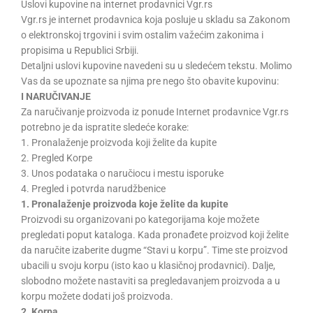
Uslovi kupovine na internet prodavnici Vgr.rs
Vgr.rs je internet prodavnica koja posluje u skladu sa Zakonom
o elektronskoj trgovini i svim ostalim važećim zakonima i
propisima u Republici Srbiji.
Detaljni uslovi kupovine navedeni su u sledećem tekstu. Molimo
Vas da se upoznate sa njima pre nego što obavite kupovinu:
I NARUČIVANJE
Za naručivanje proizvoda iz ponude Internet prodavnice Vgr.rs
potrebno je da ispratite sledeće korake:
1. Pronalaženje proizvoda koji želite da kupite
2. Pregled Korpe
3. Unos podataka o naručiocu i mestu isporuke
4. Pregled i potvrda narudžbenice
1. Pronalaženje proizvoda koje želite da kupite
Proizvodi su organizovani po kategorijama koje možete
pregledati poput kataloga. Kada pronađete proizvod koji želite
da naručite izaberite dugme “Stavi u korpu”. Time ste proizvod
ubacili u svoju korpu (isto kao u klasičnoj prodavnici). Dalje,
slobodno možete nastaviti sa pregledavanjem proizvoda a u
korpu možete dodati još proizvoda.
2. Korpa