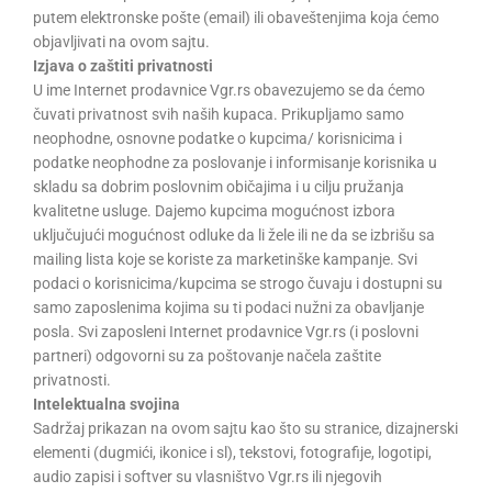
putem elektronske pošte (email) ili obaveštenjima koja ćemo
objavljivati na ovom sajtu.
Izjava o zaštiti privatnosti
U ime Internet prodavnice Vgr.rs obavezujemo se da ćemo
čuvati privatnost svih naših kupaca. Prikupljamo samo
neophodne, osnovne podatke o kupcima/ korisnicima i
podatke neophodne za poslovanje i informisanje korisnika u
skladu sa dobrim poslovnim običajima i u cilju pružanja
kvalitetne usluge. Dajemo kupcima mogućnost izbora
uključujući mogućnost odluke da li žele ili ne da se izbrišu sa
mailing lista koje se koriste za marketinške kampanje. Svi
podaci o korisnicima/kupcima se strogo čuvaju i dostupni su
samo zaposlenima kojima su ti podaci nužni za obavljanje
posla. Svi zaposleni Internet prodavnice Vgr.rs (i poslovni
partneri) odgovorni su za poštovanje načela zaštite
privatnosti.
Intelektualna svojina
Sadržaj prikazan na ovom sajtu kao što su stranice, dizajnerski
elementi (dugmići, ikonice i sl), tekstovi, fotografije, logotipi,
audio zapisi i softver su vlasništvo Vgr.rs ili njegovih