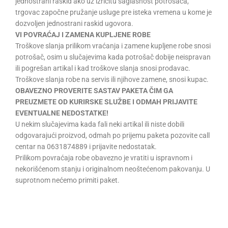
jednostrani raskid ako uz izričitu saglasnost potrošača,
trgovac započne pružanje usluge pre isteka vremena u kome je
dozvoljen jednostrani raskid ugovora.
VI POVRAĆAJ I ZAMENA KUPLJENE ROBE
Troškove slanja prilikom vraćanja i zamene kupljene robe snosi
potrošač, osim u slučajevima kada potrošač dobije neispravan
ili pogrešan artikal i kad troškove slanja snosi prodavac.
Troškove slanja robe na servis ili njihove zamene, snosi kupac.
OBAVEZNO PROVERITE SASTAV PAKETA ČIM GA
PREUZMETE OD KURIRSKE SLUŽBE I ODMAH PRIJAVITE
EVENTUALNE NEDOSTATKE!
U nekim slučajevima kada fali neki artikal ili niste dobili
odgovarajući proizvod, odmah po prijemu paketa pozovite call
centar na 0631874889 i prijavite nedostatak.
Prilikom povraćaja robe obavezno je vratiti u ispravnom i
nekorišćenom stanju i originalnom neoštećenom pakovanju. U
suprotnom nećemo primiti paket.