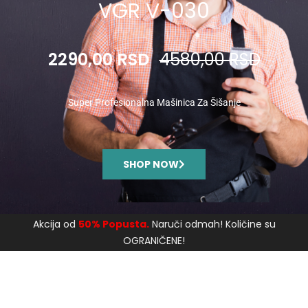
VGR V-030
2290,00 RSD
4580,00 RSD
Super Profesionalna Mašinica Za Šišanje
SHOP NOW
Akcija od
50% Popusta.
Naruči odmah! Količine su
OGRANIČENE!