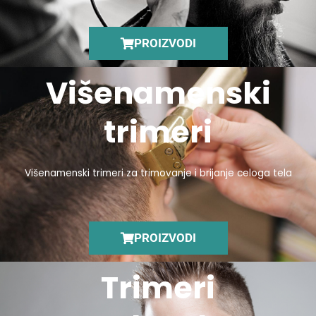
PROIZVODI
Višenamenski
trimeri
Višenamenski trimeri za trimovanje i brijanje celoga tela
PROIZVODI
Trimeri