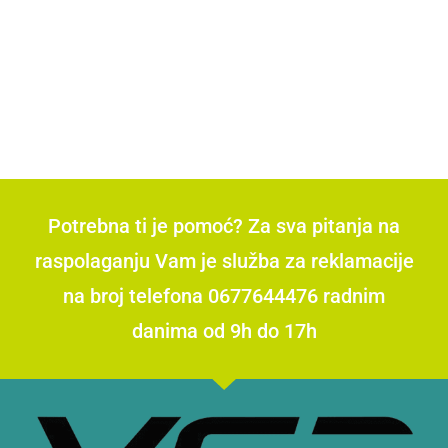
Potrebna ti je pomoć? Za sva pitanja na
raspolaganju Vam je služba za reklamacije
na broj telefona 0677644476 radnim
danima od 9h do 17h