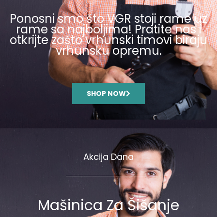
Ponosni smo što VGR stoji rame uz
rame sa najboljima! Pratite nas i
otkrijte zašto vrhunski timovi biraju
vrhunsku opremu.
SHOP NOW
Akcija Dana
Mašinica Za Šišanje