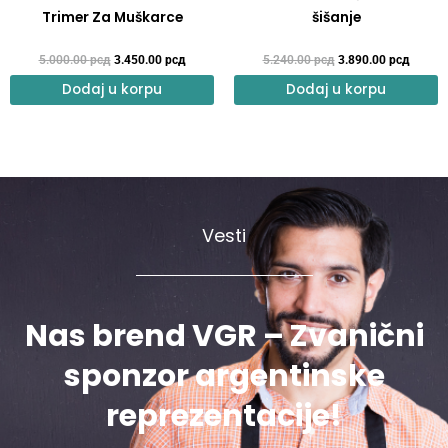
Trimer Za Muškarce
šišanje
5.000.00
рсд
3.450.00
рсд
5.240.00
рсд
3.890.00
рсд
Dodaj u korpu
Dodaj u korpu
Vesti
Nas brend VGR – Zvanični
sponzor argentinske
reprezentacije!