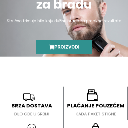
za bradu
Stručno trimuje bilo koju dužinu brade za precizne rezultate
PROIZVODI
BRZA DOSTAVA
PLAĆANJE POUZEĆEM
BILO GDE U SRBIJI
KADA PAKET STIGNE