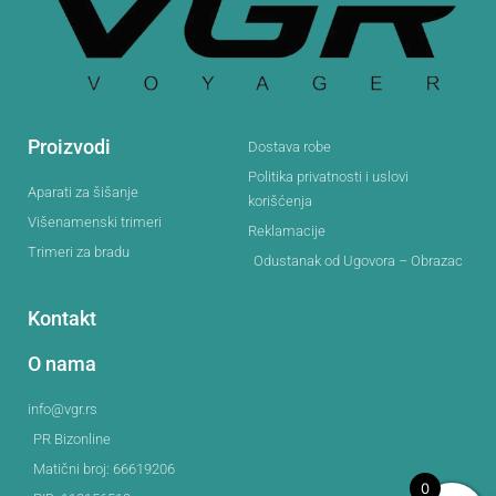
Proizvodi
Dostava robe
Politika privatnosti i uslovi
Aparati za šišanje
korišćenja
Višenamenski trimeri
Reklamacije
Trimeri za bradu
Odustanak od Ugovora – Obrazac
Kontakt
O nama
info@vgr.rs
PR Bizonline
Matični broj: 66619206
0