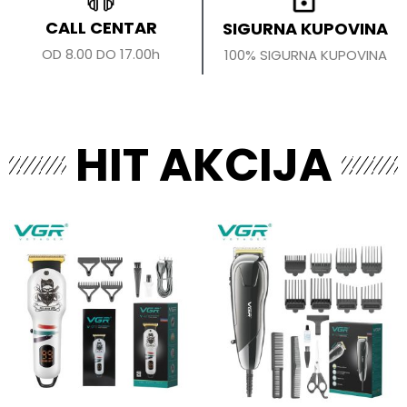
CALL CENTAR
SIGURNA KUPOVINA
OD 8.00 DO 17.00h
100% SIGURNA KUPOVINA
HIT AKCIJA
Original
Current
Original
Curren
price
price
price
price
was:
is:
was:
is:
5.000.00 рсд.
3.250.00 рсд.
4.200.00 рсд.
3.250.