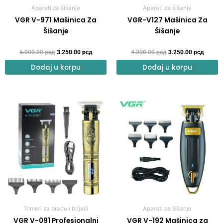
Aparati za šišanje
Aparati za šišanje
VGR V-971 Mašinica Za
VGR-V127 Mašinica Za
Šišanje
Šišanje
5.000.00
рсд
3.250.00
рсд
4.200.00
рсд
3.250.00
рсд
Dodaj u korpu
Dodaj u korpu
Original
Current
Original
Curren
price
price
price
price
was:
is:
was:
is:
5.000.00 рсд.
3.450.00 рсд.
5.240.00 рсд.
3.890.
Trimeri za bradu i brijači
Aparati za šišanje
VGR V-091 Profesionalni
VGR V-192 Mašinica za