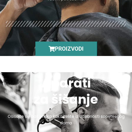
PROIZVODI
Aparati
za šišanje
Ošišajte se baš onako kako želite iz udobnosti sopstvenog
doma