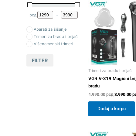
Original
price
was:
рсд
-
Minimum Price
Maximum Price
4.990.00 р
Aparati za šišanje
Trimeri za bradu i brijači
Višenamenski trimeri
FILTER
Trimeri za bradu i brijači
VGR V-319 Magični bri
bradu
4.990.00
рсд
3.990.00
р
Dodaj u korpu
Original