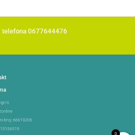
roj telefona 0677644476
akt
ama
gr.rs
zonline
ni broj: 66619206
113156519
0