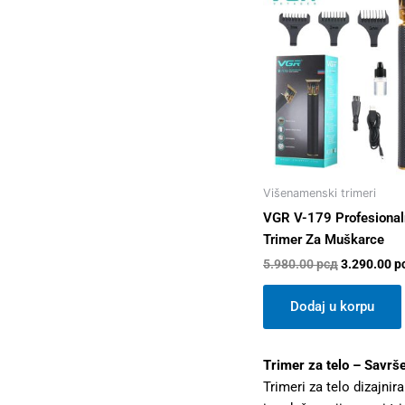
price
was:
5.980.00 р
Višenamenski trimeri
VGR V-179 Profesional
Trimer Za Muškarce
5.980.00
рсд
3.290.00
р
Dodaj u korpu
Trimer za telo – Savrše
Trimeri za telo dizajni