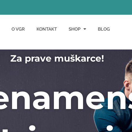
O VGR
KONTAKT
SHOP
BLOG
Za prave muškarce!
enamen