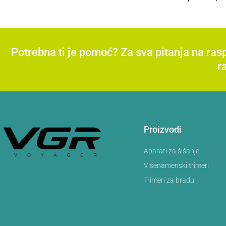
Potrebna ti je pomoć? Za sva pitanja na ra
r
Proizvodi
Aparati za šišanje
Višenamenski trimeri
Trimeri za bradu