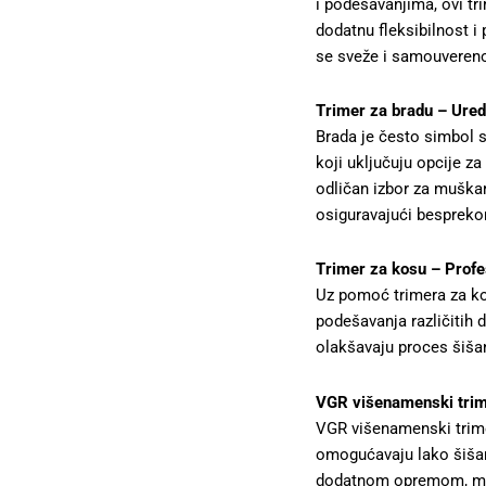
i podešavanjima, ovi tr
dodatnu fleksibilnost i 
se sveže i samouvereno
Trimer za bradu – Ured
Brada je često simbol s
koji uključuju opcije z
odličan izbor za muškar
osiguravajući bespreko
Trimer za kosu – Profes
Uz pomoć trimera za ko
podešavanja različitih 
olakšavaju proces šiša
VGR višenamenski trim
VGR višenamenski trim
omogućavaju lako šišan
dodatnom opremom, može