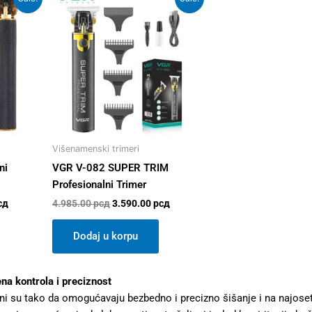
price
price
price
is:
was:
is:
сд.
3.290.00 рсд.
4.985.00 рсд.
3.590.00 рсд.
Višenamenski trimeri
ni
VGR V-082 SUPER TRIM
Profesionalni Trimer
сд
4.985.00
рсд
3.590.00
рсд
Dodaj u korpu
na kontrola i preciznost
rani su tako da omogućavaju bezbedno i precizno šišanje i na najos