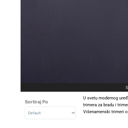
S
U svetu modernog uređiv
Sortiraj Po
trimera za bradu i trim
Sort Products
Višenamenski trimeri om