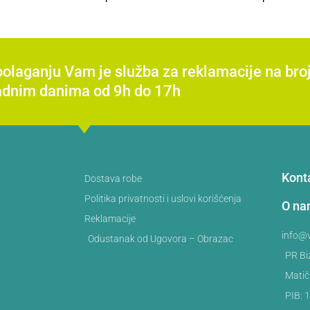
spolaganju Vam je služba za reklamacije na b
adnim danima od 9h do 17h
Kont
Dostava robe
Politika privatnosti i uslovi korišćenja
O n
Reklamacije
info@v
Odustanak od Ugovora – Obrazac
PR Bi
Matič
PIB: 