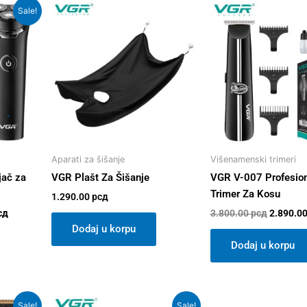
Current
Original
Sale!
price
price
is:
was:
сд.
3.990.00 рсд.
3.800.00
Aparati za šišanje
Višenamenski trimeri
jač za
VGR Plašt Za Šišanje
VGR V-007 Profesion
Trimer Za Kosu
1.290.00
рсд
сд
3.800.00
рсд
2.890.0
Dodaj u korpu
Dodaj u korpu
Current
Original
Current
Sale!
Sale!