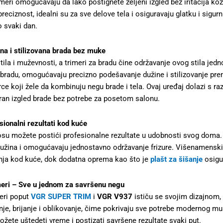
imeri omogućavaju da lako postignete željeni izgled bez iritacija k
preciznost, idealni su za sve delove tela i osiguravaju glatku i sigur
 svaki dan.
na i stilizovana brada bez muke
tila i muževnosti, a trimeri za bradu čine održavanje ovog stila jed
a bradu, omogućavaju precizno podešavanje dužine i stilizovanje prem
ce koji žele da kombinuju negu brade i tela. Ovaj uređaj dolazi s ra
ran izgled brade bez potrebe za posetom salonu.
ionalni rezultati kod kuće
su možete postići profesionalne rezultate u udobnosti svog doma
dužina i omogućavaju jednostavno održavanje frizure. Višenamenski u
nja kod kuće, dok dodatna oprema kao što je
plašt za šišanje
osigu
eri – Sve u jednom za savršenu negu
eri poput
VGR SUPER TRIM
i
VGR V937
ističu se svojim dizajnom, 
je, brijanje i oblikovanje, čime pokrivaju sve potrebe modernog 
te uštedeti vreme i postizati savršene rezultate svaki put.