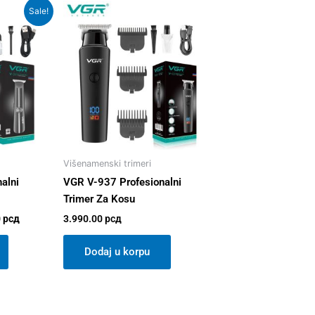
Current
Sale!
price
is:
 рсд.
2.890.00 рсд.
Višenamenski trimeri
alni
VGR V-937 Profesionalni
Trimer Za Kosu
0
рсд
3.990.00
рсд
Dodaj u korpu