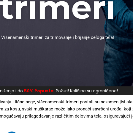
trimeri
Višenamenski trimeri za trimovanje i brijanje celoga tela!
niženja i do
50% Popusta.
Požuri! Količine su ograničene!
anja i lične nege, višenamenski trimeri postali su nezamenljivi al
era za kosu, svaki muškarac može lako pronaći savršeni uređaj koji
ogućavaju prilagođavanje različitim delovima tela, osiguravajući j