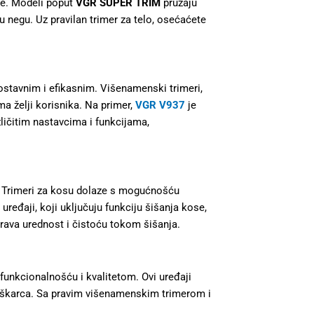
ože. Modeli poput
VGR SUPER TRIM
pružaju
nu negu. Uz pravilan trimer za telo, osećaćete
nostavnim i efikasnim. Višenamenski trimeri,
a želji korisnika. Na primer,
VGR V937
je
zličitim nastavcima i funkcijama,
. Trimeri za kosu dolaze s mogućnošću
ređaji, koji uključuju funkciju šišanja kose,
rava urednost i čistoću tokom šišanja.
funkcionalnošću i kvalitetom. Ovi uređaji
muškarca. Sa pravim višenamenskim trimerom i