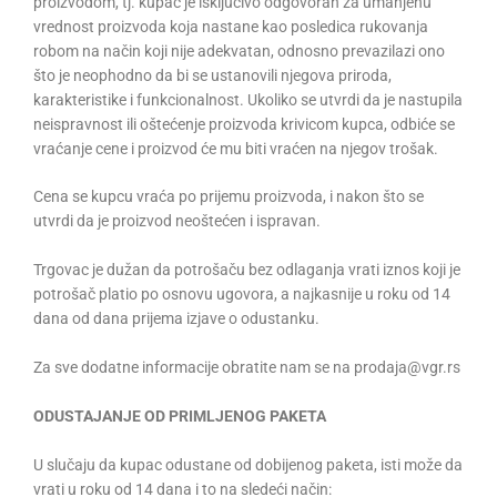
proizvodom, tj. kupac je isključivo odgovoran za umanjenu
vrednost proizvoda koja nastane kao posledica rukovanja
robom na način koji nije adekvatan, odnosno prevazilazi ono
što je neophodno da bi se ustanovili njegova priroda,
karakteristike i funkcionalnost. Ukoliko se utvrdi da je nastupila
neispravnost ili oštećenje proizvoda krivicom kupca, odbiće se
vraćanje cene i proizvod će mu biti vraćen na njegov trošak.
Cena se kupcu vraća po prijemu proizvoda, i nakon što se
utvrdi da je proizvod neoštećen i ispravan.
Trgovac je dužan da potrošaču bez odlaganja vrati iznos koji je
potrošač platio po osnovu ugovora, a najkasnije u roku od 14
dana od dana prijema izjave o odustanku.
Za sve dodatne informacije obratite nam se na prodaja@vgr.rs
ODUSTAJANJE OD PRIMLJENOG PAKETA
U slučaju da kupac odustane od dobijenog paketa, isti može da
vrati u roku od 14 dana i to na sledeći način: