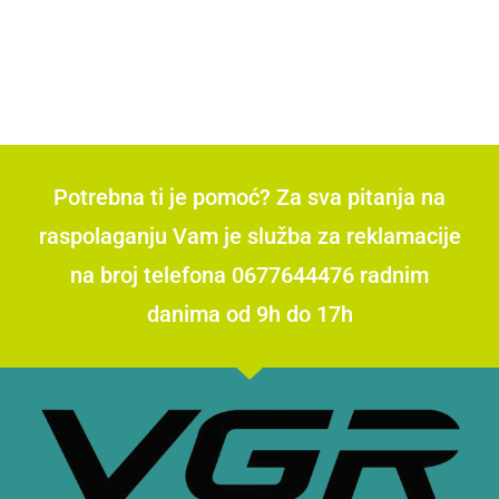
Potrebna ti je pomoć? Za sva pitanja na
raspolaganju Vam je služba za reklamacije
na broj telefona 0677644476 radnim
danima od 9h do 17h