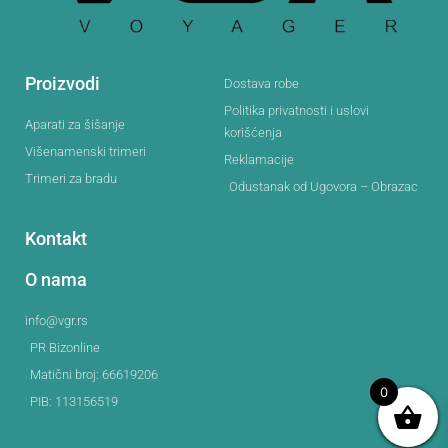
Proizvodi
Dostava robe
Politika privatnosti i uslovi
Aparati za šišanje
korišćenja
Višenamenski trimeri
Reklamacije
Trimeri za bradu
Odustanak od Ugovora – Obrazac
Kontakt
O nama
info@vgr.rs
PR Bizonline
Matični broj: 66619206
0
PIB: 113156519