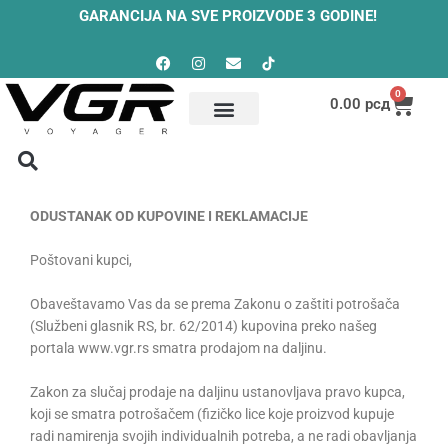
Skip
GARANCIJA NA SVE PROIZVODE 3 GODINE!
to
Facebook
Instagram
Envelope
content
0
Cart
0.00
рсд
Reklamacije
Reklamacije
ODUSTANAK OD KUPOVINE I REKLAMACIJE
Poštovani kupci,
Obaveštavamo Vas da se prema Zakonu o zaštiti potrošača
(Službeni glasnik RS, br. 62/2014) kupovina preko našeg
portala www.vgr.rs smatra prodajom na daljinu.
Zakon za slučaj prodaje na daljinu ustanovljava pravo kupca,
koji se smatra potrošačem (fizičko lice koje proizvod kupuje
radi namirenja svojih individualnih potreba, a ne radi obavljanja