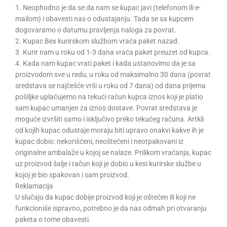
1. Neophodno je da se da nam se kupac javi (telefonom ili e-
mailom) i obavesti nas o odustajanju. Tada se sa kupcem
dogovaramo o datumu pravljenja naloga za povrat.
2. Kupac Bex kurirskom službom vraća paket nazad.
3. Kurir nam u roku od 1-3 dana vraća paket preuzet od kupca.
4. Kada nam kupac vrati paket i kada ustanovimo da je sa
proizvodom sve u redu, u roku od maksimalno 30 dana (povrat
sredstava se najčešće vrši u roku od 7 dana) od dana prijema
pošiljke uplaćujemo na tekući račun kupca iznos koji je platio
sam kupac umanjen za iznos dostave. Povrat sredstava je
moguće izvršiti samo i isključivo preko tekućeg računa. Artkli
od kojih kupac odustaje moraju biti upravo onakvi kakve ih je
kupac dobio: nekorišćeni, neoštećeni i neotpakovani iz
originalne ambalaže u kojoj se nalaze. Prilikom vraćanja, kupac
uz proizvod šalje i račun koji je dobio u kesi kurirske službe u
kojoj je bio spakovan i sam proizvod.
Reklamacija
U slučaju da kupac dobije proizvod koji je oštećen ili koji ne
funkcioniše ispravno, potrebno je da nas odmah pri otvaranju
paketa o tome obavesti.