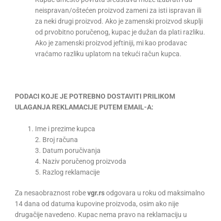
neispravan/oštećen proizvod zameni za isti ispravan ili
za neki drugi proizvod. Ako je zamenski proizvod skuplji
od prvobitno poručenog, kupac je dužan da plati razliku.
Ako je zamenski proizvod jeftiniji, mi kao prodavac
vraćamo razliku uplatom na tekući račun kupca.
PODACI KOJE JE POTREBNO DOSTAVITI PRILIKOM
ULAGANJA REKLAMACIJE PUTEM EMAIL-A:
Ime i prezime kupca
2. Broj računa
3. Datum poručivanja
4. Naziv poručenog proizvoda
5. Razlog reklamacije
Za nesaobraznost robe
vgr.rs
odgovara u roku od maksimalno
14 dana od datuma kupovine proizvoda, osim ako nije
drugačije navedeno. Kupac nema pravo na reklamaciju u