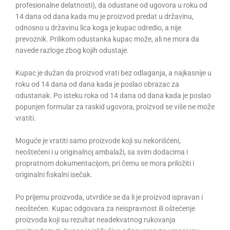
profesionalne delatnosti), da odustane od ugovora u roku od
14 dana od dana kada mu je proizvod predat u državinu,
odnosno u državinu lica koga je kupac odredio, a nije
prevoznik. Prilikom odustanka kupac može, ali ne mora da
navede razloge zbog kojih odustaje.
Kupac je dužan da proizvod vrati bez odlaganja, a najkasnije u
roku od 14 dana od dana kada je poslao obrazac za
odustanak. Po isteku roka od 14 dana od dana kada je poslao
popunjen formular za raskid ugovora, proizvod se više ne može
vratiti.
Moguće je vratiti samo proizvode koji su nekorišćeni,
neoštećeni i u originalnoj ambalaži, sa svim dodacima i
propratnom dokumentacijom, pri čemu se mora priložiti i
originalni fiskalni isečak.
Po prijemu proizvoda, utvrdiće se da li je proizvod ispravan i
neoštećen. Kupac odgovara za neispravnost ili oštećenje
proizvoda koji su rezultat neadekvatnog rukovanja