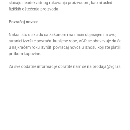
slučaju neadekvatnog rukovanja proizvodom, kao ni usled
fizičkih oštećenja proizvoda.
Povraćaj novca:
Nakon što u skladu sa zakonom i na način objašnjen na ovoj
stranici izvršite povraćaj kupljene robe, VGR se obavezuje da će
u najkraćem roku izvršiti povraćaj novca u iznosu koji ste platili
prilikom kupovine.
Za sve dodatne informacije obratite nam se na prodaja@vgr.rs