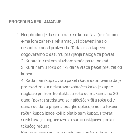
PROCEDURA REKLAMACIJE:
Neophodno je da se da nam se kupac javi (telefonom ili
e-mailom zahteva reklamaciju) i obavesti nas o
nesaobraznosti proizvoda. Tada se sa kupcem
dogovaramo o datumu pravljenja naloga za povrat.
2. Kupac kurirskom službom vraća paket nazad.
3. Kurir nam u roku od 1-3 dana vraća paket preuzet od
kupca.
4. Kada nam kupac vrati paket i kada ustanovimo da je
proizvod zaista neispravan/oštećen kako je kupac
naglasio prilikom kontakta, u roku od maksimalno 30
dana (povrat sredstava se najčešće vrši u roku od 7
dana) od dana prijema pošiljke uplaćujemo na tekući
račun kupca iznos koji je platio sam kupac. Povrat
sredstava je moguće izvršiti samo i isključivo preko
tekućeg računa.
Kupac umesto povrata sredstava može izabrati i da