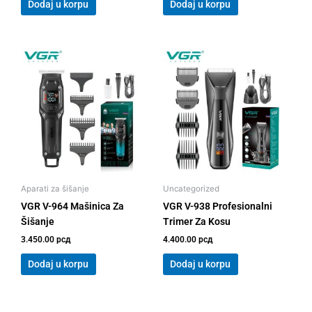
Dodaj u korpu
Dodaj u korpu
Aparati za šišanje
Uncategorized
VGR V-964 Mašinica Za
VGR V-938 Profesionalni
Šišanje
Trimer Za Kosu
3.450.00
рсд
4.400.00
рсд
Dodaj u korpu
Dodaj u korpu