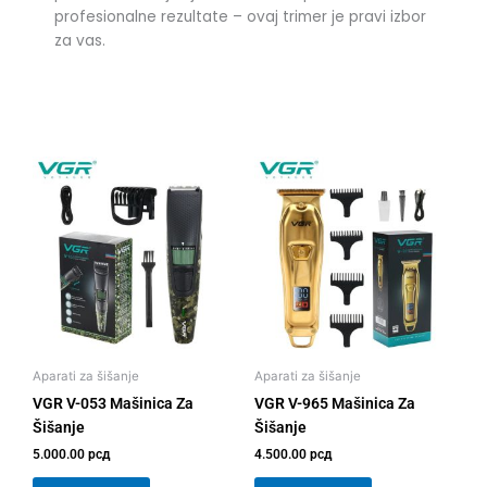
profesionalne rezultate – ovaj trimer je pravi izbor
za vas.
Aparati za šišanje
Aparati za šišanje
VGR V-053 Mašinica Za
VGR V-965 Mašinica Za
Šišanje
Šišanje
5.000.00
рсд
4.500.00
рсд