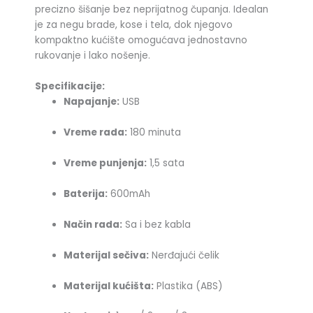
precizno šišanje bez neprijatnog čupanja. Idealan
je za negu brade, kose i tela, dok njegovo
kompaktno kućište omogućava jednostavno
rukovanje i lako nošenje.
Specifikacije:
Napajanje:
USB
Vreme rada:
180 minuta
Vreme punjenja:
1,5 sata
Baterija:
600mAh
Način rada:
Sa i bez kabla
Materijal sečiva:
Nerđajući čelik
Materijal kućišta:
Plastika (ABS)