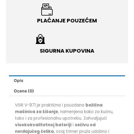
PLAĆANJE POUZEĆEM
SIGURNA KUPOVINA
Opis
Ocene (0)
VGR V-971 je praktična i pouzdana
bežična
mašinica za šišanje
, namenjena kako za kućnu,
tako i za profesionalnu upotrebu. Zahvaljujući
visokokvalitetnoj bateriji
i
sečivu od
nerđajućeg čelika
, ovaj trimer pruža udobno i