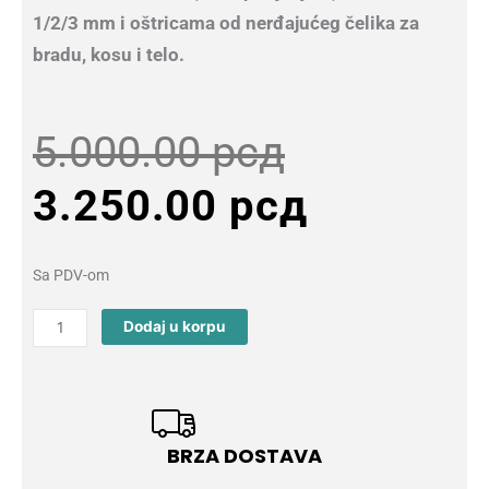
1/2/3 mm i oštricama od nerđajućeg čelika za
bradu, kosu i telo.
Original
Current
5.000.00
рсд
price
price
3.250.00
рсд
was:
is:
Sa PDV-om
5.000.00 
3.250.00
VGR
Dodaj u korpu
V-
971
Mašinica
Za
Šišanje
BRZA DOSTAVA
quantity