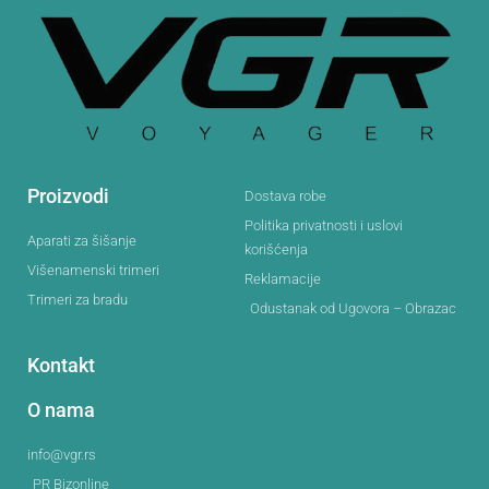
Proizvodi
Dostava robe
Politika privatnosti i uslovi
Aparati za šišanje
korišćenja
Višenamenski trimeri
Reklamacije
Trimeri za bradu
Odustanak od Ugovora – Obrazac
Kontakt
O nama
info@vgr.rs
PR Bizonline