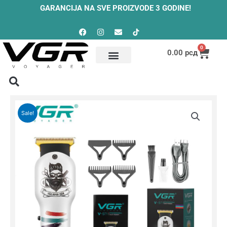
Skip
GARANCIJA NA SVE PROIZVODE 3 GODINE!
to
Facebook
Instagram
Envelope
content
0
Cart
0.00
рсд
Sale!