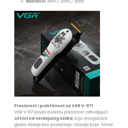
Nastavci:
1mm / 2mm / 3mm
Preciznost i praktičnost sa VGR V-971
VGR V-971 pruža izuzetnu preciznost zahvaljujući
oštrici od nerđajućeg čelika
, koja omogućava
glatko šišanje bez povlačenja i iritacije kože. Trimer