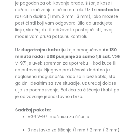
je pogodan za oblikovanje brade, šišanje kose i
nežno skraćivanje dlačica na telu. Uz
tri nastavka
različitih dužina (1 mm, 2 mm i 3 mm), lako možete
postići stil koji vam odgovara. Bilo da uređujete
linije, skraćujete ili održavate postojeći stil, ovaj
model vam pruža potpunu kontrolu.
Uz
dugotrajnu bateriju
koja omogućava
do 180
minuta rada
i
USB punjenje za samo 1,5 sat
, VGR
V-971 je uvek spreman za upotrebu – kod kuće ili
na putovanju. Njegova praktičnost dodatno je
naglašena mogućnošću rada sa ili bez kabla, što
ga čini idealnim za sve situacije. Uz uređaj dolaze
ulje za podmazivanje, četkica za čišćenje i kabl, pa
je održavanje jednostavno i brzo.
Sadržaj paketa:
VGR V-971 mašinica za šišanje
3 nastavka za šišanje (1 mm / 2 mm / 3 mm)