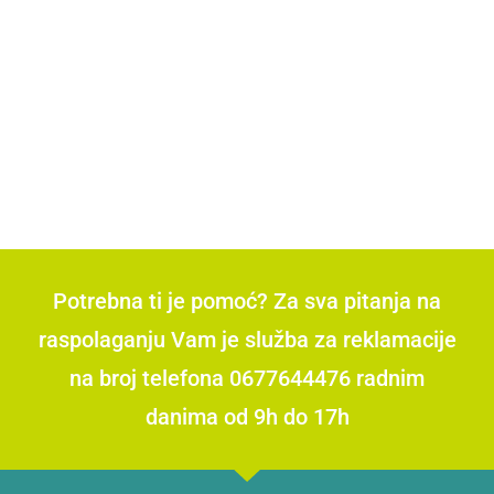
Potrebna ti je pomoć? Za sva pitanja na
raspolaganju Vam je služba za reklamacije
na broj telefona 0677644476 radnim
danima od 9h do 17h