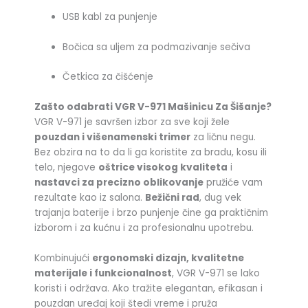
USB kabl za punjenje
Bočica sa uljem za podmazivanje sečiva
Četkica za čišćenje
Zašto odabrati VGR V-971 Mašinicu Za Šišanje?
VGR V-971 je savršen izbor za sve koji žele
pouzdan i višenamenski trimer
za ličnu negu.
Bez obzira na to da li ga koristite za bradu, kosu ili
telo, njegove
oštrice visokog kvaliteta
i
nastavci za precizno oblikovanje
pružiće vam
rezultate kao iz salona.
Bežični rad
, dug vek
trajanja baterije i brzo punjenje čine ga praktičnim
izborom i za kućnu i za profesionalnu upotrebu.
Kombinujući
ergonomski dizajn, kvalitetne
materijale i funkcionalnost
, VGR V-971 se lako
koristi i održava. Ako tražite elegantan, efikasan i
pouzdan uređaj koji štedi vreme i pruža