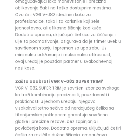
omogućavajući lako manevrisanje i precizno
oblikovanje čak i na teško dostupnim mestima.
Ovo čini VGR V-082 idealnim kako za
profesionalce, tako i za korisnike koji žele
jednostavno, ali efikasno šišanje kod kuće.
Dodatna oprema, uključujući četkicu za čišćenje i
ulje za podmazivanje, osigurava da je trimer uvek u
savršenom stanju i spreman za upotrebu. Uz
minimalno održavanje i maksimalnu efikasnost,
ovaj uređaj je pouzdan partner u svakodnevnoj
nezi kose.
Zašto odabrati VGR V-082 SUPER TRIM?
VGR V-082 SUPER TRIM je savršen izbor za svakoga
ko traži kombinaciju preciznosti, pouzdanosti i
praktičnosti u jednom uređaju. Njegovo
visokokvalitetno sečivo od nerđajućeg čelika sa
titanijumskim poklopcem garantuje savršeno
glatke i precizne rezove, bez zapinjanja i
povlačenja kose. Dodatna oprema, uključujući četiri
češlja za različite dužine šišanja, omogućava