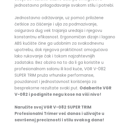
jednostavno prilagođavanje svakom stilu i potrebi.
Jednostavno održavanje, uz pomoć priložene
četkice za čišćenje i ulja za podmazivanje,
osigurava dug vek trajanja uređaja i njegovu
konstantnu efikasnost. Ergonomičan dizajn i lagano
ABS kućište čine ga udobnim za svakodnevnu
upotrebu, dok njegova praktičnost omogućava
lako rukovanje čak i tokom najzahtevnijih
zadataka. Bez obzira na to da li ga koristite u
profesionalnom salonu ili kod kuće, VGR V-082
SUPER TRIM pruža vrhunske performanse,
pouzdanost i jednostavnost korišćenja za
besprekorne rezultate svaki put.
Odaberite VGR
V-082 i podignite negu kose na viši nivo!
Naručite svoj VGR V-082 SUPER TRIM
Profesionalni Trimer već danas i uživajte u
savršenoj preciznosti i stilu svakog dana!