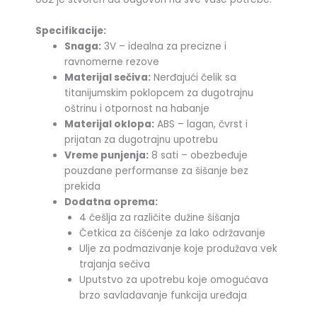
Specifikacije:
Snaga:
3V – idealna za precizne i
ravnomerne rezove
Materijal sečiva:
Nerđajući čelik sa
titanijumskim poklopcem za dugotrajnu
oštrinu i otpornost na habanje
Materijal oklopa:
ABS – lagan, čvrst i
prijatan za dugotrajnu upotrebu
Vreme punjenja:
8 sati – obezbeđuje
pouzdane performanse za šišanje bez
prekida
Dodatna oprema:
4 češlja za različite dužine šišanja
Četkica za čišćenje za lako održavanje
Ulje za podmazivanje koje produžava vek
trajanja sečiva
Uputstvo za upotrebu koje omogućava
brzo savladavanje funkcija uređaja