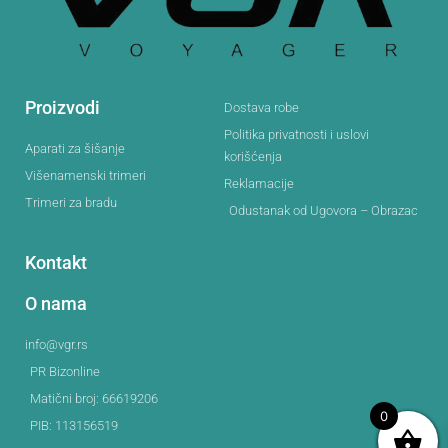
Proizvodi
Dostava robe
Politika privatnosti i uslovi
Aparati za šišanje
korišćenja
Višenamenski trimeri
Reklamacije
Trimeri za bradu
Odustanak od Ugovora – Obrazac
Kontakt
O nama
info@vgr.rs
PR Bizonline
Matični broj: 66619206
0
PIB: 113156519