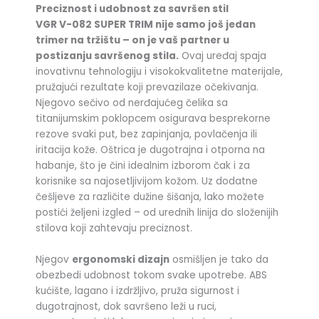
Preciznost i udobnost za savršen stil
VGR V-082 SUPER TRIM nije samo još jedan
trimer na tržištu – on je vaš partner u
postizanju savršenog stila.
Ovaj uređaj spaja
inovativnu tehnologiju i visokokvalitetne materijale,
pružajući rezultate koji prevazilaze očekivanja.
Njegovo sečivo od nerđajućeg čelika sa
titanijumskim poklopcem osigurava besprekorne
rezove svaki put, bez zapinjanja, povlačenja ili
iritacija kože. Oštrica je dugotrajna i otporna na
habanje, što je čini idealnim izborom čak i za
korisnike sa najosetljivijom kožom. Uz dodatne
češljeve za različite dužine šišanja, lako možete
postići željeni izgled – od urednih linija do složenijih
stilova koji zahtevaju preciznost.
Njegov
ergonomski dizajn
osmišljen je tako da
obezbedi udobnost tokom svake upotrebe. ABS
kućište, lagano i izdržljivo, pruža sigurnost i
dugotrajnost, dok savršeno leži u ruci,