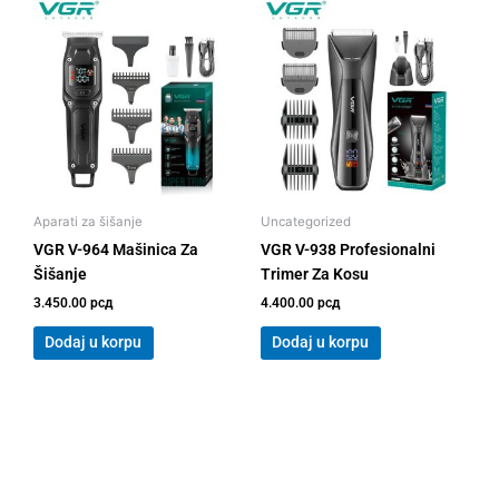
Aparati za šišanje
Uncategorized
VGR V-964 Mašinica Za
VGR V-938 Profesionalni
Šišanje
Trimer Za Kosu
3.450.00
рсд
4.400.00
рсд
Dodaj u korpu
Dodaj u korpu