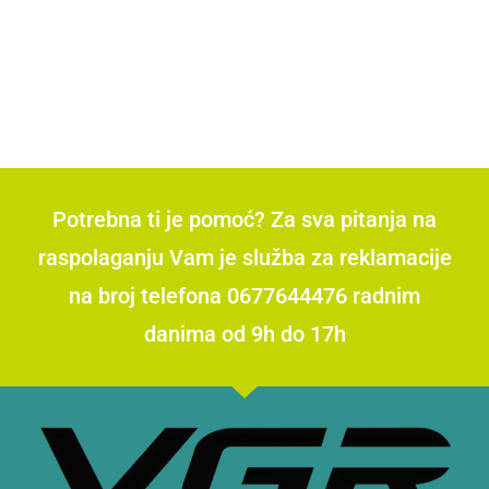
Potrebna ti je pomoć? Za sva pitanja na
raspolaganju Vam je služba za reklamacije
na broj telefona 0677644476 radnim
danima od 9h do 17h