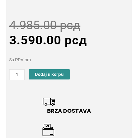
Original
Current
4.985.00
рсд
price
price
3.590.00
рсд
was:
is:
Sa PDV-om
4.985.00 
3.590.00
VGR
Dodaj u korpu
V-
082
SUPER
TRIM
Profesionalni
BRZA DOSTAVA
Trimer
quantity