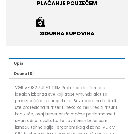
PLAĆANJE POUZEĆEM
SIGURNA KUPOVINA
Opis
Ocene (0)
VGR V-082 SUPER TRIM Profesionalni Trimer je
idealan izbor za sve koji traže vrhunski alat za
precizno šišanje i negu kose. Bez obzira na to da li
ste profesionalni frizer ili neko ko želi urediti frizuru
kod kuće, ovaj trimer pruža moćne performanse i
izvanredne rezultate. Sa savršenim balansom
između tehnologije i ergonomskog dizajna, VGR V-
082 je stvoren da odgovori na sve vaše potrebe.