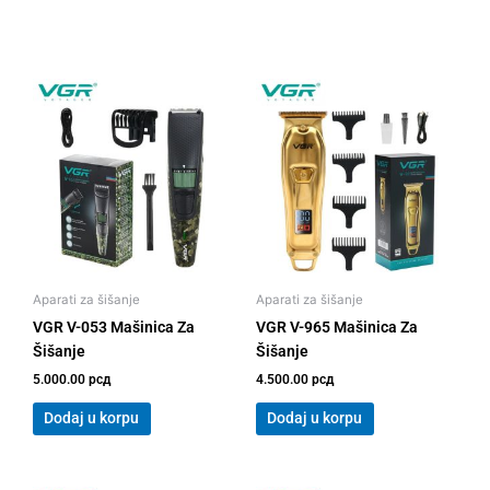
Aparati za šišanje
Aparati za šišanje
VGR V-053 Mašinica Za
VGR V-965 Mašinica Za
Šišanje
Šišanje
5.000.00
рсд
4.500.00
рсд
Dodaj u korpu
Dodaj u korpu