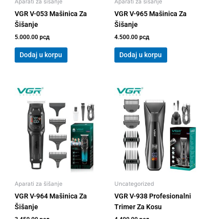
Aparati za šišanje
Aparati za šišanje
VGR V-053 Mašinica Za
VGR V-965 Mašinica Za
Šišanje
Šišanje
5.000.00
рсд
4.500.00
рсд
Dodaj u korpu
Dodaj u korpu
Aparati za šišanje
Uncategorized
VGR V-964 Mašinica Za
VGR V-938 Profesionalni
Šišanje
Trimer Za Kosu