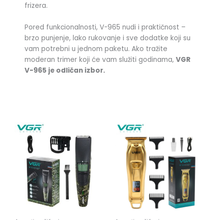
frizera.
Pored funkcionalnosti, V-965 nudi i praktičnost –
brzo punjenje, lako rukovanje i sve dodatke koji su
vam potrebni u jednom paketu. Ako tražite
moderan trimer koji će vam služiti godinama,
VGR
V-965 je odličan izbor.