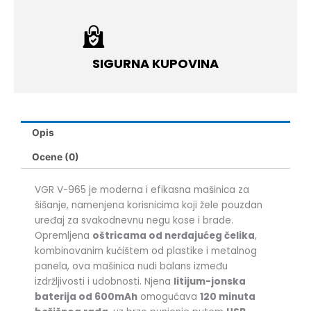
SIGURNA KUPOVINA
Opis
Ocene (0)
VGR V-965 je moderna i efikasna mašinica za
šišanje, namenjena korisnicima koji žele pouzdan
uređaj za svakodnevnu negu kose i brade.
Opremljena
oštricama od nerđajućeg čelika
,
kombinovanim kućištem od plastike i metalnog
panela, ova mašinica nudi balans između
izdržljivosti i udobnosti. Njena
litijum-jonska
baterija od 600mAh
omogućava
120 minuta