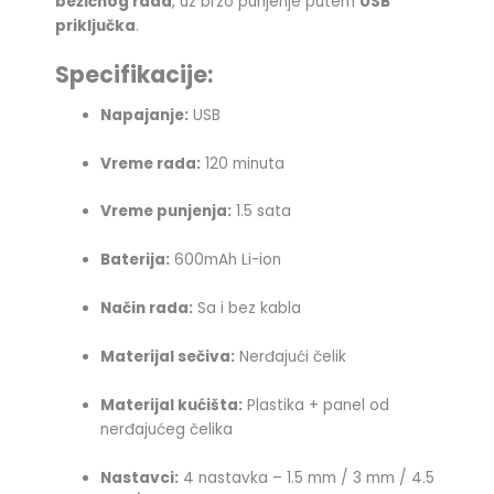
bežičnog rada
, uz brzo punjenje putem
USB
priključka
.
Specifikacije:
Napajanje:
USB
Vreme rada:
120 minuta
Vreme punjenja:
1.5 sata
Baterija:
600mAh Li-ion
Način rada:
Sa i bez kabla
Materijal sečiva:
Nerđajući čelik
Materijal kućišta:
Plastika + panel od
nerđajućeg čelika
Nastavci:
4 nastavka – 1.5 mm / 3 mm / 4.5