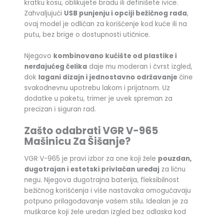
kratku kosu, oblikujete bradu ili definišete ivice.
Zahvaljujući
USB punjenju i opciji bežičnog rada
,
ovaj model je odličan za korišćenje kod kuće ili na
putu, bez brige o dostupnosti utičnice.
Njegovo
kombinovano kućište od plastike i
nerđajućeg čelika
daje mu moderan i čvrst izgled,
dok
lagani dizajn i jednostavno održavanje
čine
svakodnevnu upotrebu lakom i prijatnom. Uz
dodatke u paketu, trimer je uvek spreman za
precizan i siguran rad.
Zašto odabrati VGR V-965
Mašinicu Za Šišanje?
VGR V-965 je pravi izbor za one koji žele
pouzdan,
dugotrajan i estetski privlačan uređaj
za ličnu
negu. Njegova dugotrajna baterija, fleksibilnost
bežičnog korišćenja i više nastavaka omogućavaju
potpuno prilagođavanje vašem stilu. Idealan je za
muškarce koji žele uredan izgled bez odlaska kod