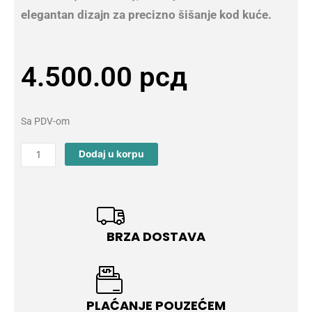
elegantan dizajn za precizno šišanje kod kuće.
4.500.00
рсд
Sa PDV-om
VGR
Dodaj u korpu
V-
965
Mašinica
Za
Šišanje
BRZA DOSTAVA
quantity
PLAĆANJE POUZEĆEM