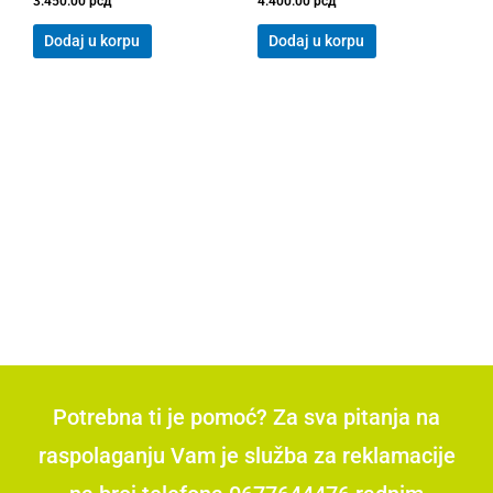
3.450.00
рсд
4.400.00
рсд
Dodaj u korpu
Dodaj u korpu
Potrebna ti je pomoć? Za sva pitanja na
raspolaganju Vam je služba za reklamacije