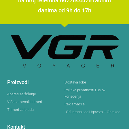
na broj telefona 0677644476 radnim
danima od 9h do 17h
Proizvodi
Dostava robe
Politika privatnosti i uslovi
Aparati za šišanje
korišćenja
Višenamenski trimeri
Reklamacije
Trimeri za bradu
Odustanak od Ugovora – Obrazac
Kontakt