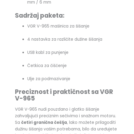
mm / 6 mm
Sadržaj paketa:
VGR V-965 mašinica za šišanje
4 nastavka za različite dužine šišanja
USB kabl za punjenje
Četkica za čišćenje
Ulje za podmazivanje
Preciznost i praktičnost sa VGR
V-965
VGR V-965 nudi pouzdano i glatko šišanje
zahvaljujući preciznim sečivima i snažnom motoru.
Sa
četiri granična češlja
, lako možete prilagoditi
dužinu šišanja vašim potrebama, bilo da uređujete