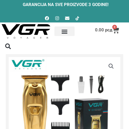
Skip
GARANCIJA NA SVE PROIZVODE 3 GODINE!
to
Facebook
Instagram
Envelope
content
0
Cart
0.00
рсд