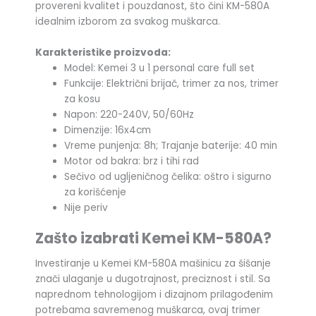
provereni kvalitet i pouzdanost, što čini KM-580A
idealnim izborom za svakog muškarca.
Karakteristike proizvoda:
Model: Kemei 3 u 1 personal care full set
Funkcije: Električni brijač, trimer za nos, trimer
za kosu
Napon: 220-240V, 50/60Hz
Dimenzije: 16x4cm
Vreme punjenja: 8h; Trajanje baterije: 40 min
Motor od bakra: brz i tihi rad
Sečivo od ugljeničnog čelika: oštro i sigurno
za korišćenje
Nije periv
Zašto izabrati Kemei KM-580A?
Investiranje u Kemei KM-580A mašinicu za šišanje
znači ulaganje u dugotrajnost, preciznost i stil. Sa
naprednom tehnologijom i dizajnom prilagođenim
potrebama savremenog muškarca, ovaj trimer