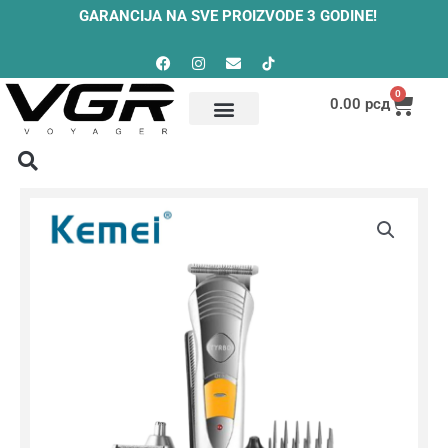
Skip
GARANCIJA NA SVE PROIZVODE 3 GODINE!
to
Facebook
Instagram
Envelope
content
0
Cart
0.00
рсд