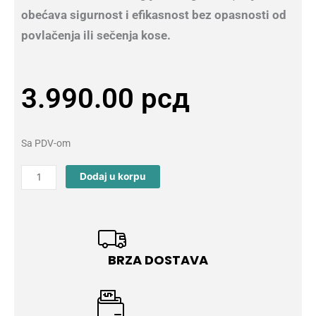
obećava sigurnost i efikasnost bez opasnosti od
povlačenja ili sečenja kose.
3.990.00
рсд
Sa PDV-om
Kemei
Dodaj u korpu
KM-
580A
Mašinica
Za
Šišanje
BRZA DOSTAVA
quantity