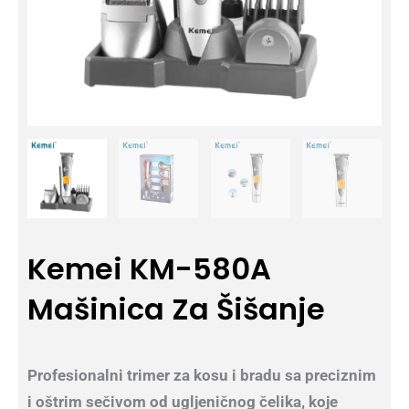
Kemei KM-580A
Mašinica Za Šišanje
Profesionalni trimer za kosu i bradu
sa preciznim
i oštrim sečivom od ugljeničnog čelika, koje