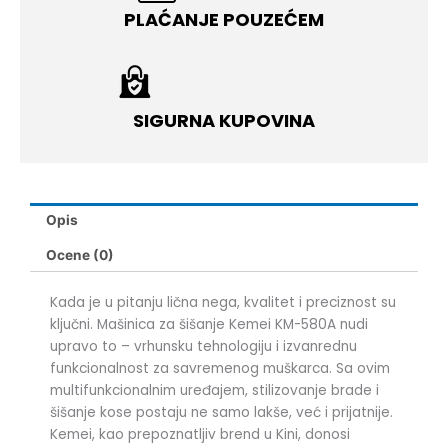
PLAĆANJE POUZEĆEM
SIGURNA KUPOVINA
Opis
Ocene (0)
Kada je u pitanju lična nega, kvalitet i preciznost su
ključni. Mašinica za šišanje Kemei KM-580A nudi
upravo to – vrhunsku tehnologiju i izvanrednu
funkcionalnost za savremenog muškarca. Sa ovim
multifunkcionalnim uređajem, stilizovanje brade i
šišanje kose postaju ne samo lakše, već i prijatnije.
Kemei, kao prepoznatljiv brend u Kini, donosi