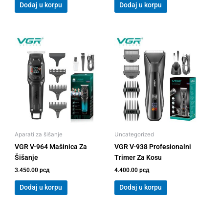
Dodaj u korpu
Dodaj u korpu
Aparati za šišanje
Uncategorized
VGR V-964 Mašinica Za
VGR V-938 Profesionalni
Šišanje
Trimer Za Kosu
3.450.00
рсд
4.400.00
рсд
Dodaj u korpu
Dodaj u korpu