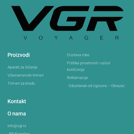
Proizvodi
Dostava robe
Politika privatnosti i uslovi
Aparati za šišanje
korišćenja
Višenamenski trimeri
Reklamacije
Trimeri za bradu
Odustanak od Ugovora – Obrazac
Kontakt
O nama
info@vgr.rs
PR Bizonline