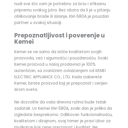
nudi sve što vam je potrebno za brzu i efikasnu
pripremu svakog jutra. Bez obzira da li je u pitanju
oblikovanje brade ili šišanje, KM-580A je pouzdan
partner u svakoj situaciji.
Prepoznatljivost i poverenje u
Kemei
Kemei se ne samo da ističe kvalitetom svojih
proizvoda, već i sigurnošću i pouzdanošću. Svaki
Kemei proizvod u našoj prodavnici je 100%
autentičan, sa zvaničnim ovlašćenjem od KEMEI
ELECTRIC APPLIANCE CO., LTD. Kada izaberete
Kemei, birate proizvod koji je prepoznat i cenjen
širom sveta.
Ne dozvolite da vaša dnevna rutina bude težak
zadatak. Uz Kemei KM-580A, svaki dan je prilika da
izgledate besprekorno. Odlikovan funkcionalnošću,
kvalitetom i dizajnom, ovaj trimer je pravi izbor za
muškarce koji cene preciznost i kvalitet. Ne