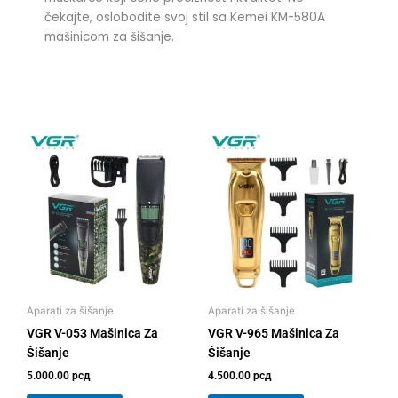
čekajte, oslobodite svoj stil sa Kemei KM-580A
mašinicom za šišanje.
Aparati za šišanje
Aparati za šišanje
VGR V-053 Mašinica Za
VGR V-965 Mašinica Za
Šišanje
Šišanje
5.000.00
рсд
4.500.00
рсд