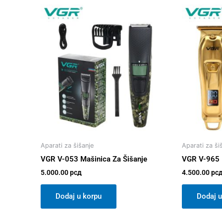
Aparati za šišanje
Aparati za ši
VGR V-053 Mašinica Za Šišanje
VGR V-965 
5.000.00
рсд
4.500.00
рс
Dodaj u korpu
Dodaj u