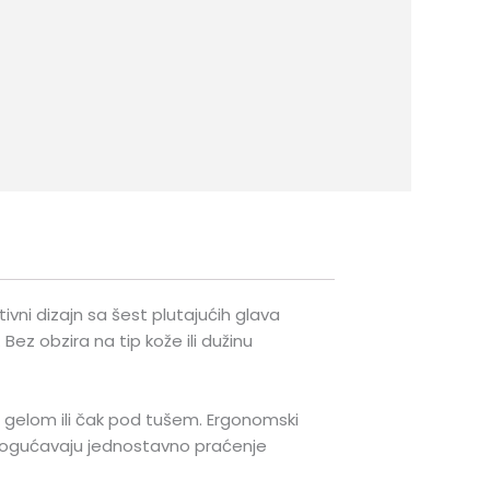
vni dizajn sa šest plutajućih glava
Bez obzira na tip kože ili dužinu
 gelom ili čak pod tušem. Ergonomski
 omogućavaju jednostavno praćenje