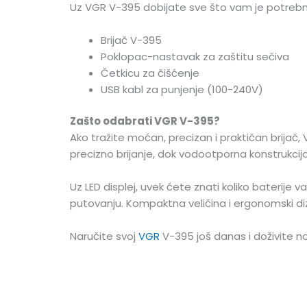
Uz VGR V-395 dobijate sve što vam je potrebno 
Brijač V-395
Poklopac-nastavak za zaštitu sečiva
Četkicu za čišćenje
USB kabl za punjenje (100-240V)
Zašto odabrati VGR V-395?
Ako tražite moćan, precizan i praktičan brijač,
precizno brijanje, dok vodootporna konstrukcija
Uz LED displej, uvek ćete znati koliko baterije 
putovanju. Kompaktna veličina i ergonomski diz
Naručite svoj
VGR
V-395 još danas i doživite nov