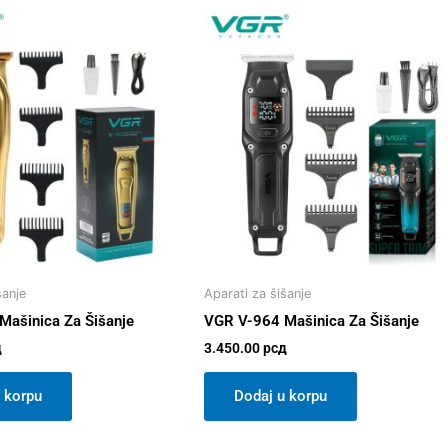
šanje
Aparati za šišanje
Mašinica Za Šišanje
VGR V-964 Mašinica Za Šišanje
д
3.450.00
рсд
 korpu
Dodaj u korpu