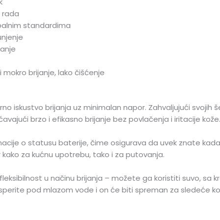
k
 rada
balnim standardima
unjenje
janje
mokro brijanje, lako čišćenje
o iskustvo brijanja uz minimalan napor. Zahvaljujući svojih šest
avajući brzo i efikasno brijanje bez povlačenja i iritacije kože
macije o statusu baterije, čime osigurava da uvek znate kada
 kako za kućnu upotrebu, tako i za putovanja.
ibilnost u načinu brijanja – možete ga koristiti suvo, sa kre
perite pod mlazom vode i on će biti spreman za sledeće kor