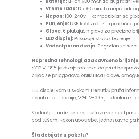
Baterija:
Li-Ion 600 mAh za dug radni ve
Vreme rada:
Do 90 minuta neprekidnog
Napon:
100-240V – kompatibilan sa glo
Punjenje:
USB kabl za brzo i praktično p
Glave:
6 plutajućih glava za precizno bri
LED displej:
Prikazuje status baterije
Vodootporan dizajn:
Pogodan za suvo i 
Napredna tehnologija za savršeno brijanje
VGR V-395 je dizajniran tako da pruži besprekorn
brijač se prilagođava obliku lica i glave, omoguć
LED displej vam u svakom trenutku pruža infor
minuta autonomije, VGR V-395 je idealan izbor
Vodootporni dizajn omogućava vam potpunu fleks
pod tušem. Nakon upotrebe, jednostavno ga is
Šta dobijate u paketu?