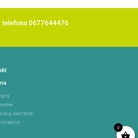
roj telefona 0677644476
akt
ama
gr.rs
zonline
ni broj: 66619206
113156519
0