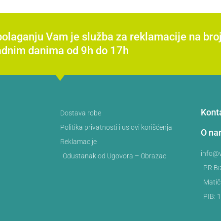
spolaganju Vam je služba za reklamacije na b
adnim danima od 9h do 17h
Kont
Dostava robe
Politika privatnosti i uslovi korišćenja
O n
Reklamacije
info@v
Odustanak od Ugovora – Obrazac
PR Bi
Matič
PIB: 