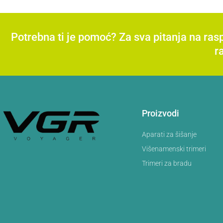
Potrebna ti je pomoć? Za sva pitanja na ra
r
Proizvodi
Aparati za šišanje
Višenamenski trimeri
Trimeri za bradu