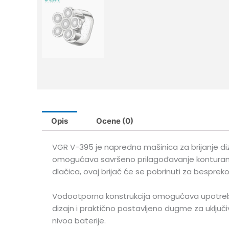
Opis
Ocene (0)
VGR V-395 je napredna mašinica za brijanje diz
omogućava savršeno prilagođavanje konturama lica
dlačica, ovaj brijač će se pobrinuti za besprek
Vodootporna konstrukcija omogućava upotrebu u
dizajn i praktično postavljeno dugme za uključ
nivoa baterije.