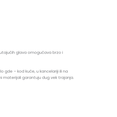
 plutajućih glava omogućava brzo i
 gde – kod kuće, u kancelariji ili na
 materijali garantuju dug vek trajanja.