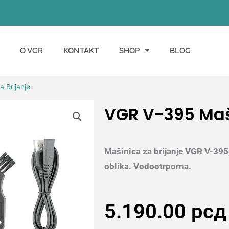
O VGR
KONTAKT
SHOP
BLOG
 Brijanje
VGR V-395 Maši
Mašinica za brijanje VGR V-39
oblika. Vodootrporna.
5.190.00
рсд