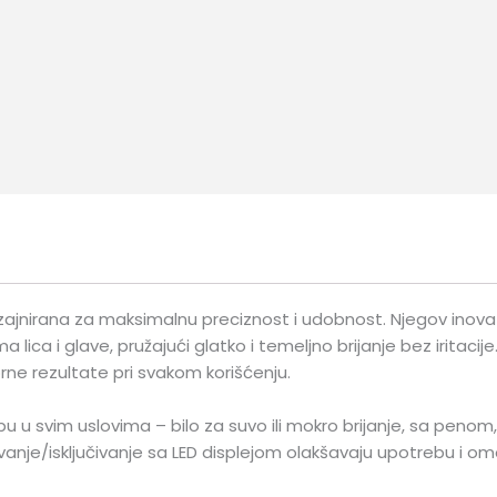
ajnirana za maksimalnu preciznost i udobnost. Njegov inovati
 i glave, pružajući glatko i temeljno brijanje bez iritacije. 
orne rezultate pri svakom korišćenju.
 svim uslovima – bilo za suvo ili mokro brijanje, sa penom,
ivanje/isključivanje sa LED displejom olakšavaju upotrebu i