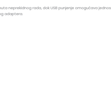
minuta neprekidnog rada, dok USB punjenje omogućava jedno
nog adaptera.