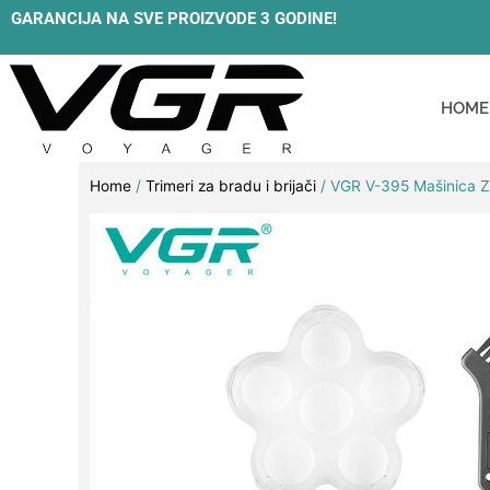
Skip
GARANCIJA NA SVE PROIZVODE 3 GODINE!
to
content
HOME
Home
/
Trimeri za bradu i brijači
/ VGR V-395 Mašinica Za