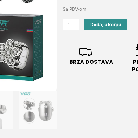
Sa PDV-om
VGR
Dodaj u korpu
V-
395
Mašinica
Za
Brijanje
BRZA DOSTAVA
P
quantity
P