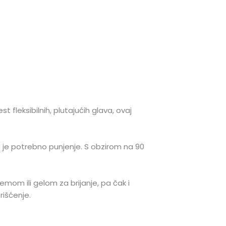
 fleksibilnih, plutajućih glava, ovaj
.
 je potrebno punjenje. S obzirom na 90
mom ili gelom za brijanje, pa čak i
išćenje.