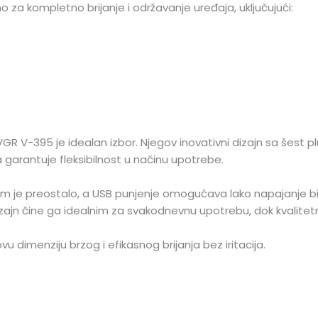
za kompletno brijanje i održavanje uređaja, uključujući:
 VGR V-395 je idealan izbor. Njegov inovativni dizajn sa šest
 garantuje fleksibilnost u načinu upotrebe.
vam je preostalo, a USB punjenje omogućava lako napajanje bilo
ajn čine ga idealnim za svakodnevnu upotrebu, dok kvalitetni
u dimenziju brzog i efikasnog brijanja bez iritacija.