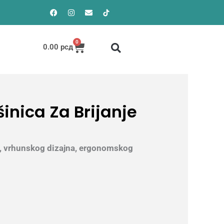
Facebook
Instagram
Envelope
0
Cart
0.00
рсд
nica Za Brijanje
5, vrhunskog dizajna, ergonomskog